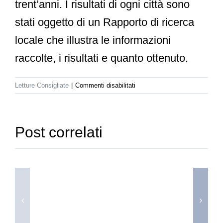
trent’anni. I risultati di ogni città sono
stati oggetto di un Rapporto di ricerca
locale che illustra le informazioni
raccolte, i risultati e quanto ottenuto.
su
Letture Consigliate
|
Commenti disabilitati
Il
silenzio
I
e
diritti
le
Post correlati
parole
delle
donne,
La
diritti
ladra
umani.
di
Unità