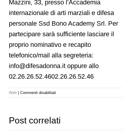
Mazzini, 33, presso l’Accademia
internazionale di arti marziali e difesa
personale Ssd Bono Academy Srl
. Per
partecipare sarà sufficiente lasciare il
proprio nominativo e recapito
telefonico/mail alla segreteria:
info@difesadonna.it oppure allo
02.26.26.52.46
02.26.26.52.46
su
Web
|
Commenti disabilitati
Milanofree.it
–
13
febbraio
Post correlati
2014