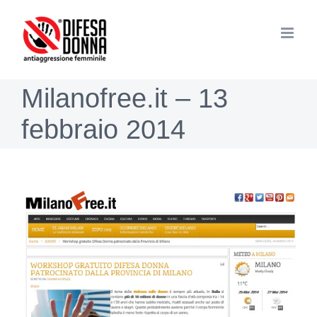
Salta
al
contenuto
Milanofree.it – 13
febbraio 2014
Ingrandisci
immagine