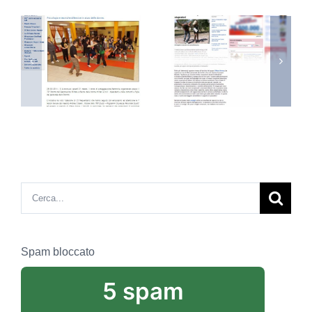
a.difesa.it
CorriereSe
tiscali.donna.it –
– 08
18 Maggio
Giugno
2012
Cerca
per:
Spam bloccato
5 spam