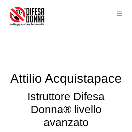
Salta
al
contenuto
Attilio Acquistapace
Istruttore Difesa
Donna® livello
avanzato