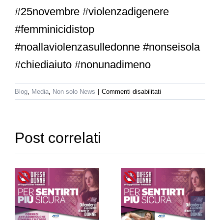
#25novembre #violenzadigenere
#femminicidistop
#noallaviolenzasulledonne #nonseisola
#chiediaiuto #nonunadimeno
su
Blog
,
Media
,
Non solo News
|
Commenti disabilitati
25
novembre:
Giornata
mondiale
Post correlati
contro
la
Maurizio
violenza
Arena,
sulle
Seminario
donne
istruttore
ssione
Gratuito
Difesa