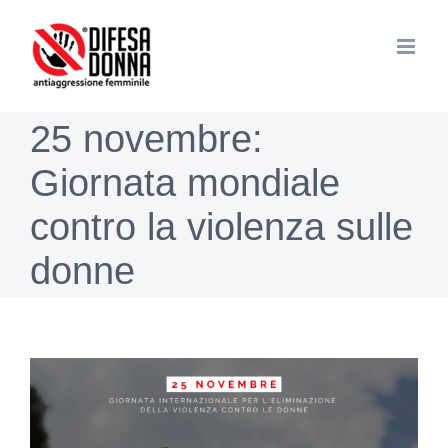
Salta
al
contenuto
25 novembre:
Giornata mondiale
contro la violenza sulle
donne
Ingrandisci
immagine