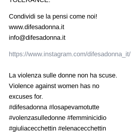
Condividi se la pensi come noi!
www.difesadonna.it ⁣⁣⁣⁣
info@difesadonna.it⁣⁣⁣⁣
https://www.instagram.com/difesadonna_it/
La violenza sulle donne non ha scuse. ⁣⁣⁣⁣⁣⁣⁣
Violence against women has no
excuses for.
#difesadonna #losapevamotutte
#volenzasulledonne #femminicidio
#giuliacecchettin #elenacecchettin⁣⁣⁣⁣⁣⁣⁣