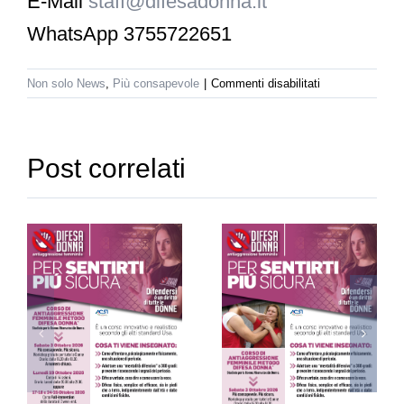
E-Mail
staff@difesadonna.it
WhatsApp
3755722651
su
Non solo News
,
Più consapevole
|
Commenti disabilitati
Seminario
Gratuito
Difesa
Donna
Post correlati
a
Sesto
Maurizio
San
Arena,
Giovanni
Seminario
(Milano)
istruttore
ssione
Gratuito
Difesa
e
Difesa
Donna
Donna a
dell’anno
Sesto San
2025