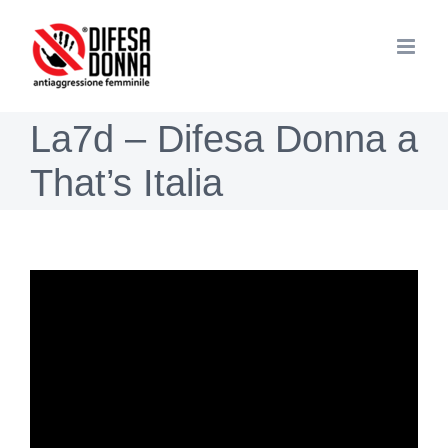
Salta
al
contenuto
La7d – Difesa Donna a
That’s Italia