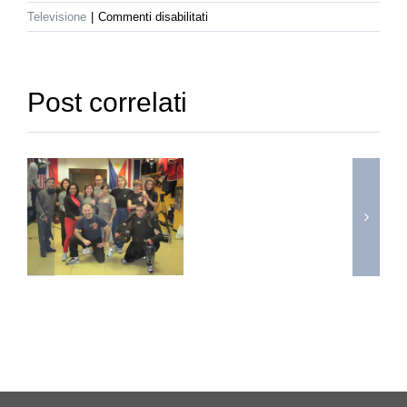
su
Televisione
|
Commenti disabilitati
La7d
–
Rai
Difesa
1
Donna
Post correlati
a
–
That’s
Italia
Difesa
Donna
a
Uno
Mattina
(part.2)