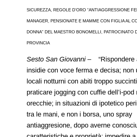
SICUREZZA, REGOLE D’ORO “ANTIAGGRESSIONE FE
MANAGER, PENSIONATE E MAMME CON FIGLIA AL C
DONNA” DEL MAESTRO BONOMELLI, PATROCINATO 
PROVINCIA
Sesto San Giovanni –
“Rispondere a
insidie con voce ferma e decisa; non 
locali notturni con abiti troppo succint
praticare jogging con cuffie dell’i-pod 
orecchie; in situazioni di ipotetico per
tra le mani, e non i borsa, uno spray
antiaggresione, dopo averne conosci
caratteristiche e proprietà; impedire 