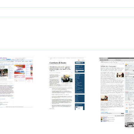
CorriereSesto.wordpress.com
na.it –
Corrierefiorentino.i
– 08
– 09
Giugno
Febbraio
2012
2010