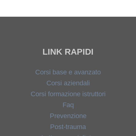
LINK RAPIDI
Corsi base e avanzato
Corsi aziendali
Corsi formazione istruttori
Faq
Prevenzione
Post-trauma