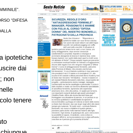
MMINILE”.
ORSO “DIFESA
DALLA
 ipotetiche
uscire dai
i; non
nelle
icolo tenere
uto
a chiunque