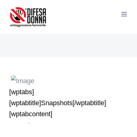
Salta
al
contenuto
[wptabs]
[wptabtitle]Snapshots[/wptabtitle]
[wptabcontent]