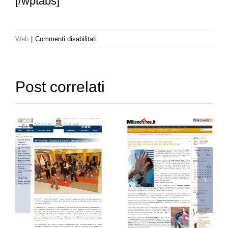
[/wptabs]
su
Web
|
Commenti disabilitati
Corriere.it
Post correlati
a.difesa.it
Milanofree.it
tiscali.donn
– 13
18 Maggio
febbraio
2014