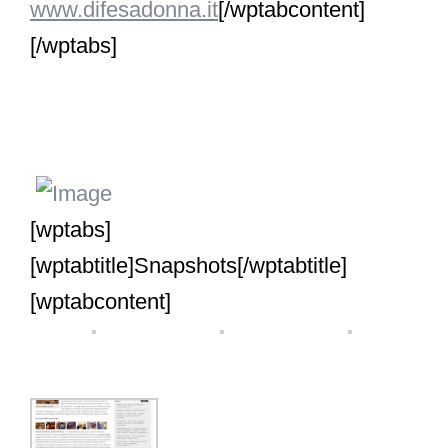
www.difesadonna.it
[/wptabcontent]
[/wptabs]
[wptabs]
[wptabtitle]Snapshots[/wptabtitle]
[wptabcontent]