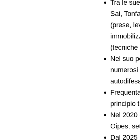
Tra le su
Sai, Tonf
(prese, le
immobiliz
(tecniche 
Nel suo p
numerosi 
autodifesa
Frequenta 
principio 
Nel 2020 c
Oipes, set
Dal 2025 r