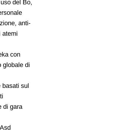
 uso del Bo,
ersonale
zione, anti-
i atemi
teka con
 globale di
 basati sul
ti
e di gara
 Asd