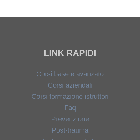
LINK RAPIDI
Corsi base e avanzato
Corsi aziendali
Corsi formazione istruttori
Faq
Prevenzione
Post-trauma