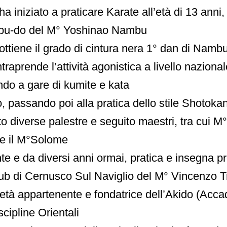
a iniziato a praticare Karate all’età di 13 anni
mbu-do del M° Yoshinao Nambu
ottiene il grado di cintura nera 1° dan di Namb
traprende l’attività agonistica a livello nazional
ndo a gare di kumite e kata
, passando poi alla pratica dello stile Shotoka
o diverse palestre e seguito maestri, tra cui M
e il M°Solome
te e da diversi anni ormai, pratica e insegna p
ub di Cernusco Sul Naviglio del M° Vincenzo Tr
ietà appartenente e fondatrice dell’Akido (Acc
iscipline Orientali