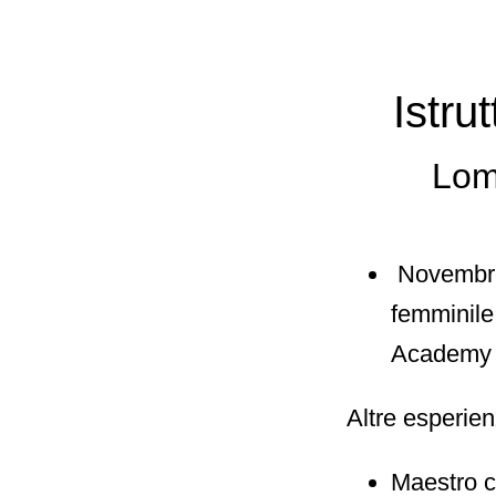
Istru
Lom
Novembre 
femminile
Academy d
Altre esperie
Maestro c