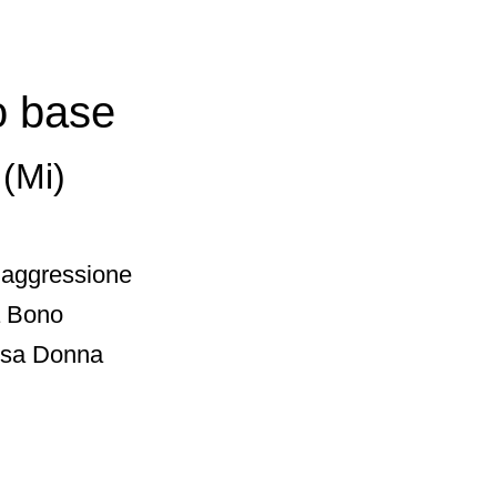
o base
(Mi)
tiaggressione
a Bono
fesa Donna