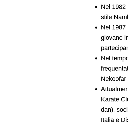
Nel 1982 h
stile Na
Nel 1987 
giovane in
partecipa
Nel tempo
frequentat
Nekoofar 
Attualmen
Karate Cl
dan), soc
Italia e D