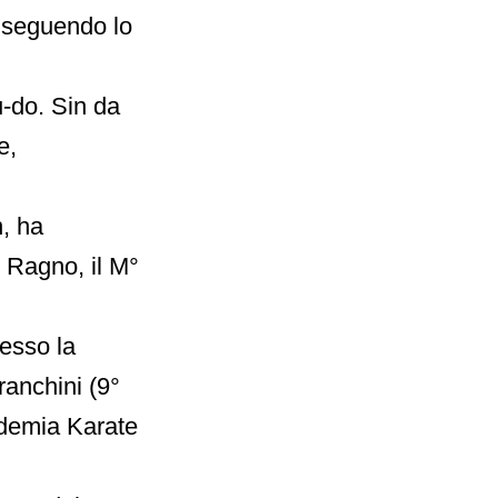
, seguendo lo
u-do. Sin da
e,
n, ha
° Ragno, il M°
resso la
anchini (9°
ademia Karate