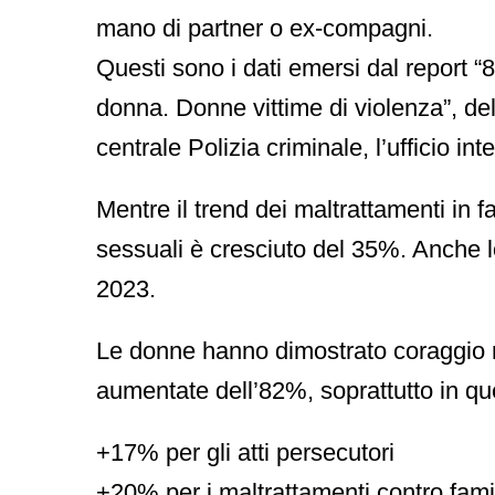
mano di
partner o ex-compagni
.
Questi sono i dati emersi dal report
“8
donna. Donne vittime di violenza”
, de
centrale Polizia criminale, l’ufficio in
Mentre il trend dei maltrattamenti in f
sessuali è cresciuto del 35%. Anche lo 
2023.
Le donne hanno dimostrato coraggio n
aumentate dell’82%, soprattutto in que
+17% per gli atti persecutori
+20% per i maltrattamenti contro famil