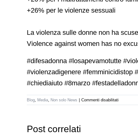
+26% per le violenze sessuali
La violenza sulle donne non ha scuse. ⁣⁣⁣⁣⁣
Violence against women has no excus
#difesadonna #losapevamotutte #viol
#violenzadigenere #femminicidistop 
#chiediaiuto #8marzo #festadelladon
su
Blog
,
Media
,
Non solo News
|
Commenti disabilitati
8
marzo:
festa
orso
Seminario
della
Post correlati
donna
di
Gratuito
Maurizio