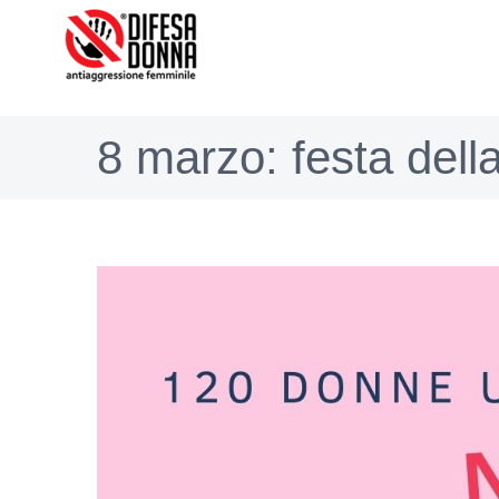
Salta
al
contenuto
8 marzo: festa dell
Ingrandisci
immagine