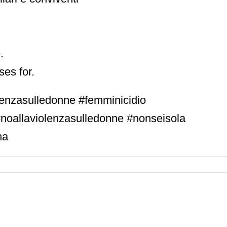
⁣⁣
es for.
enzasulledonne #femminicidio
#noallaviolenzasulledonne #nonseisola
na
Nuovi
Corso
istruttori
di