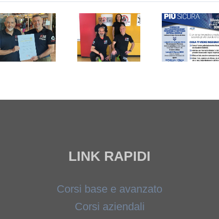
Difesa
antiaggressione
Donna
femminile
– livello
a
base –
Sesto
21/22
San
febbraio
Giovanni
2026
(Milano)
LINK RAPIDI
Corsi base e avanzato
Corsi aziendali