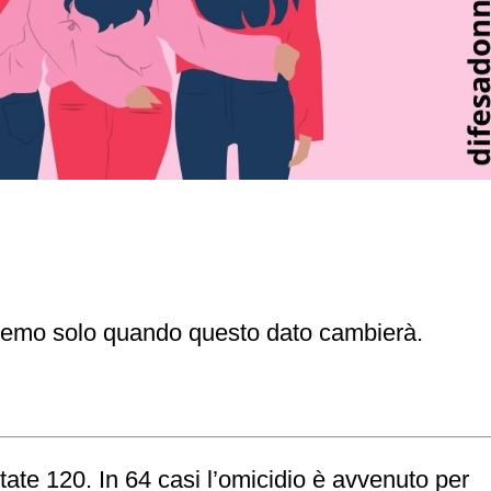
o solo quando questo dato cambierà.⁣⁣⁣⁣⁣⁣
tate 120
. In
64 casi
l’omicidio è avvenuto per