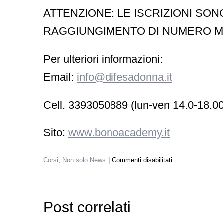
ATTENZIONE: LE ISCRIZIONI SON
RAGGIUNGIMENTO DI NUMERO M
Per ulteriori informazioni:
Email
:
info@difesadonna.it
Cell.
3393050889 (lun-ven 14.0-18.00
Sito:
www.bonoacademy.it
su
Corsi
,
Non solo News
|
Commenti disabilitati
Corso
formazione
Istruttori
orso
Seminario
2019
Post correlati
–
di
Gratuito
Maurizio
Livello