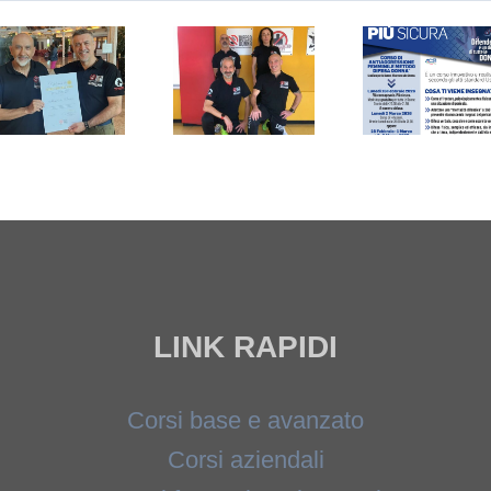
Difesa
antiaggressione
Donna
femminile
– livello
a
base –
Sesto
21/22
San
febbraio
Giovanni
2026
(Milano)
LINK RAPIDI
Corsi base e avanzato
Corsi aziendali