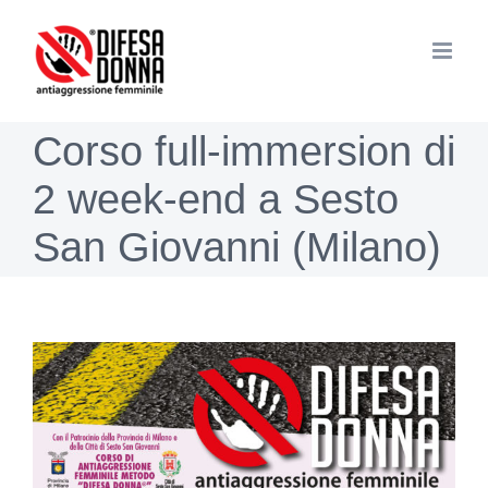
Salta
al
contenuto
Corso full-immersion di
2 week-end a Sesto
San Giovanni (Milano)
Ingrandisci
immagine