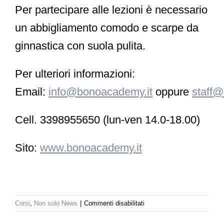
Per partecipare alle lezioni è necessario
un abbigliamento comodo e
scarpe da
ginnastica con suola pulita
.
Per ulteriori informazioni:
Email
:
info@bonoacademy.it
oppure
staff@
Cell.
3398955650 (lun-ven 14.0-18.00)
Sito:
www.bonoacademy.it
su
Corsi
,
Non solo News
|
Commenti disabilitati
Corso
full-