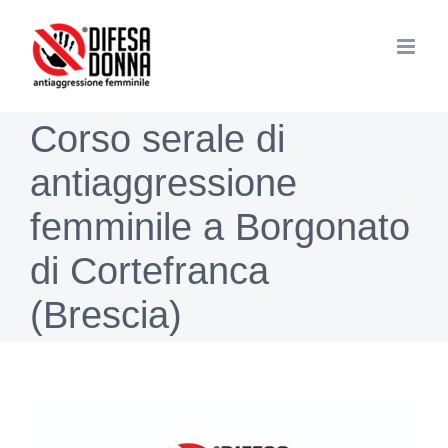
Salta
al
contenuto
Corso serale di
antiaggressione
femminile a Borgonato
di Cortefranca
(Brescia)
Ingrandisci