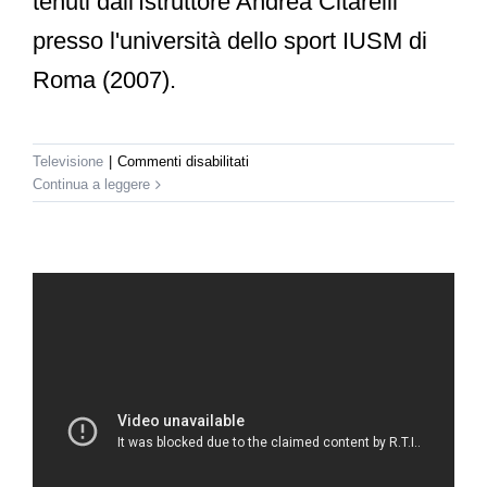
tenuti dall'Istruttore Andrea Citarelli
presso l'università dello sport IUSM di
Roma (2007).
su
Televisione
|
Commenti disabilitati
Rai
Continua a leggere
2
–
Difesa
Donna
a
TG2/Costume
e
Società