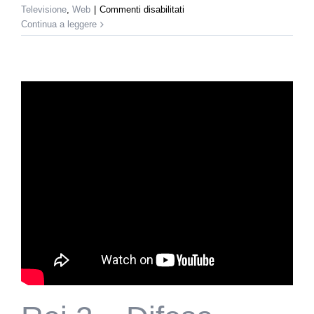
su
Televisione
,
Web
|
Commenti disabilitati
Repubblica.it
Continua a leggere
|
TV
(part.
2)