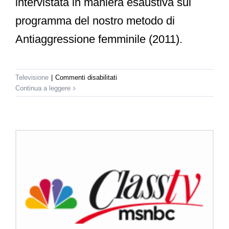
intervistata in maniera esaustiva sul
programma del nostro metodo di
Antiaggressione femminile (2011).
su
Televisione
|
Commenti disabilitati
Lombardia
Continua a leggere
Channel
–
Difesa
Donna
a
Carta
Bianca