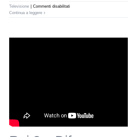
su
Televisione
|
Commenti disabilitati
Rai
Continua a leggere
2
–
Difesa
Donna
a
Piazza
Grande
(2007)