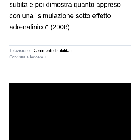
subita e poi dimostra quanto appreso
con una "simulazione sotto effetto
adrenalinico" (2008).
su
Televisione
|
Commenti disabilitati
Rai
Continua a leggere
2
–
Difesa
Donna
a
Piazza
Grande
(2008)