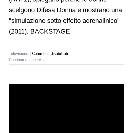
scelgono Difesa Donna e mostrano una
"simulazione sotto effetto adrenalinico"
(2011). BACKSTAGE
su
Televisione
|
Commenti disabilitati
Rai
Continua a leggere
1
–
Difesa
Donna
a
Uno
Mattina
(part.2)