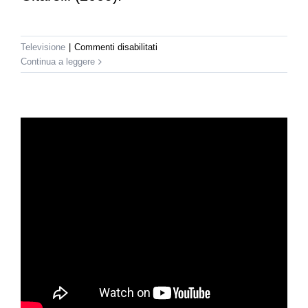
su
Televisione
|
Commenti disabilitati
Rai
Continua a leggere
News
24