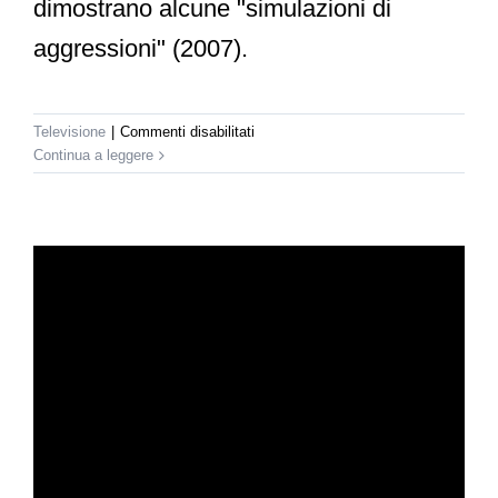
dimostrano alcune "simulazioni di
aggressioni" (2007).
su
Televisione
|
Commenti disabilitati
Rai
Continua a leggere
2
–
Difesa
Donna
a
Mattina
in
Famiglia