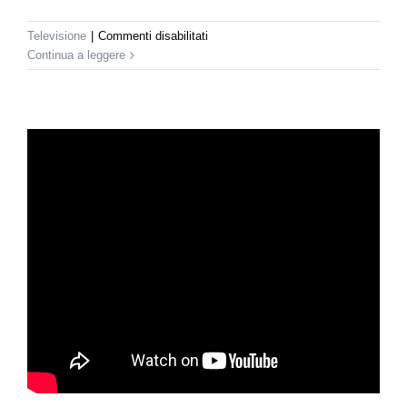
su
Televisione
|
Commenti disabilitati
La7
Continua a leggere
–
Difesa
Donna
a
Omnibus
Weekend
Life