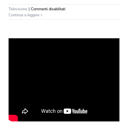
su
Televisione
|
Commenti disabilitati
Canale
Continua a leggere
5
–
Difesa
Donna
al
TG5