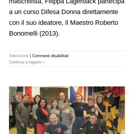
maschilista, Filippa Lagerback partecipa
a un corso Difesa Donna direttamente
con il suo ideatore, il Maestro Roberto
Bonomelli (2013).
su
Televisione
|
Commenti disabilitati
La7d
Continua a leggere
–
Difesa
Donna
a
That’s
Italia