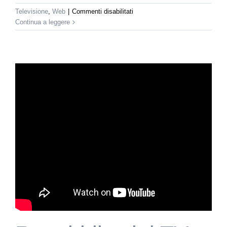
su
Televisione
,
Web
|
Commenti disabilitati
Repubblica.it
Continua a leggere
|
TV
(part.
1)