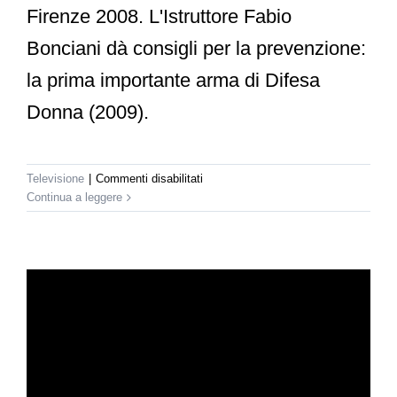
Firenze 2008. L'Istruttore Fabio
Bonciani dà consigli per la prevenzione:
la prima importante arma di Difesa
Donna (2009).
su
Televisione
|
Commenti disabilitati
Difesa
Continua a leggere
Donna
al
Telegiornale
della
Toscana