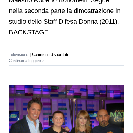
Maestro Roberto Bonomelli. Segue
nella seconda parte la dimostrazione in
studio dello Staff Difesa Donna (2011).
BACKSTAGE
su
Televisione
|
Commenti disabilitati
Rai
Continua a leggere
1
–
Difesa
Donna
a
Uno
Mattina
(part.1)