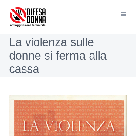
Salta
al
contenuto
La violenza sulle
donne si ferma alla
cassa
Ingrandisci
immagine