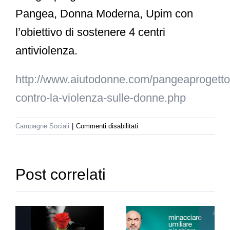
Pangea, Donna Moderna, Upim con
l’obiettivo di sostenere 4 centri
antiviolenza.
http://www.aiutodonne.com/pangeaprogettoi
contro-la-violenza-sulle-donne.php
su
Campagne Sociali
|
Commenti disabilitati
La
violenza
sulle
donne
Post correlati
si
ferma
Un
alla
Minacciare
violento
cassa