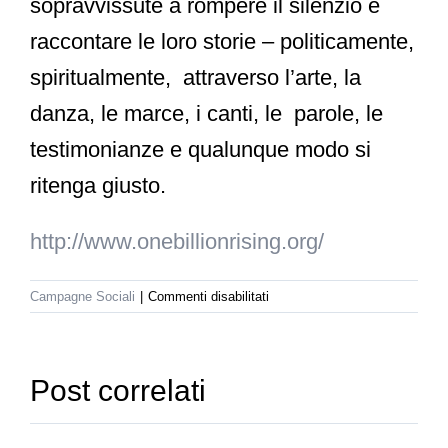
sopravvissute a rompere il silenzio e
raccontare le loro storie – politicamente,
spiritualmente, attraverso l’arte, la
danza, le marce, i canti, le parole, le
testimonianze e qualunque modo si
ritenga giusto.
http://www.onebillionrising.org/
su
Campagne Sociali
|
Commenti disabilitati
Un
miliardo
di
donne
Post correlati