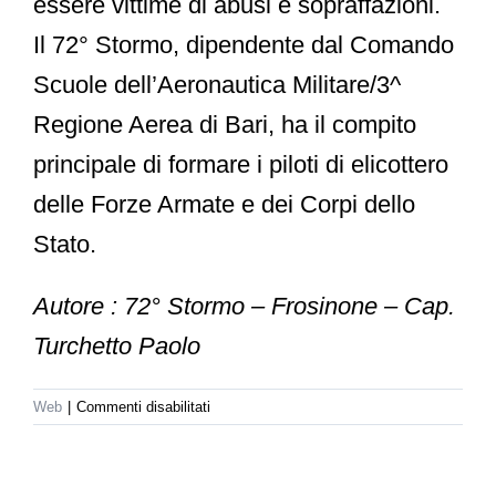
essere vittime di abusi e sopraffazioni.
Il 72° Stormo, dipendente dal Comando
Scuole dell’Aeronautica Militare/3^
Regione Aerea di Bari, ha il compito
principale di formare i piloti di elicottero
delle Forze Armate e dei Corpi dello
Stato.
Autore : 72° Stormo – Frosinone – Cap.
Turchetto Paolo
su
Web
|
Commenti disabilitati
aeronautica.difesa.it
–
28