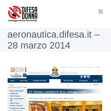
Salta
al
contenuto
aeronautica.difesa.it –
28 marzo 2014
Ingrandisci
immagine