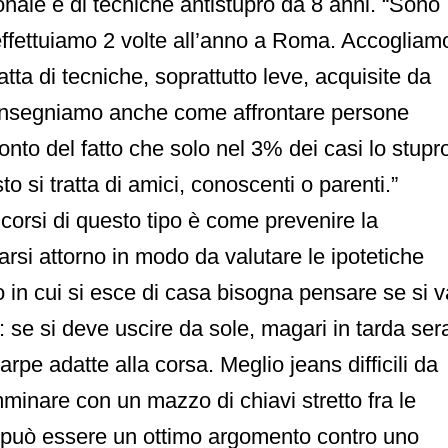
onale e di tecniche antistupro da 8 anni. “Sono
e effettuiamo 2 volte all’anno a Roma. Accogliam
atta di tecniche, soprattutto leve, acquisite da
e. Insegniamo anche come affrontare persone
nto del fatto che solo nel 3% dei casi lo stupr
 si tratta di amici, conoscenti o parenti.”
 corsi di questo tipo è come prevenire la
rsi attorno in modo da valutare le ipotetiche
o in cui si esce di casa bisogna pensare se si v
: se si deve uscire da sole, magari in tarda ser
arpe adatte alla corsa. Meglio jeans difficili da
minare con un mazzo di chiavi stretto fra le
o può essere un ottimo argomento contro uno