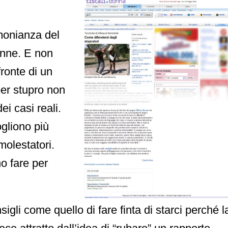
monianza del
onne. E non
fronte di un
er stupro non
i casi reali.
gliono più
molestatori.
o fare per
igli come quello di fare finta di starci perché l