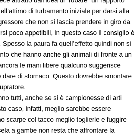
ece attratto dall’idea di “rubare” un rapporto
ell’attimo di turbamento iniziale per darsi alla
ggressore che non si lascia prendere in giro da
si poco appetibili, in questo caso il consiglio è
 Spesso la paura fa quell’effetto quindi non si
nto che hanno anche gli animali di fronte a un
 ancora le mani libere qualcuno suggerisce
la e dare di stomaco. Questo dovrebbe smontare
tupratore.
nno tutti, anche se si è campionesse di arti
sto caso, infatti, meglio sarebbe essere
 scarpe col tacco meglio toglierle e fuggire
sela a gambe non resta che affrontare la