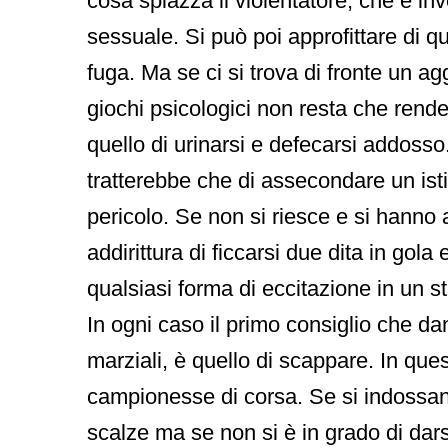
cosa spiazza il violentatore, che è inv
sessuale. Si può poi approfittare di qu
fuga. Ma se ci si trova di fronte un a
giochi psicologici non resta che render
quello di urinarsi e defecarsi addosso.
tratterebbe che di assecondare un isti
pericolo. Se non si riesce e si hanno
addirittura di ficcarsi due dita in go
qualsiasi forma di eccitazione in un s
In ogni caso il primo consiglio che da
marziali, è quello di scappare. In que
campionesse di corsa. Se si indossano
scalze ma se non si è in grado di dar