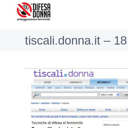
Salta
al
contenuto
tiscali.donna.it – 1
Ingrandisci
immagine